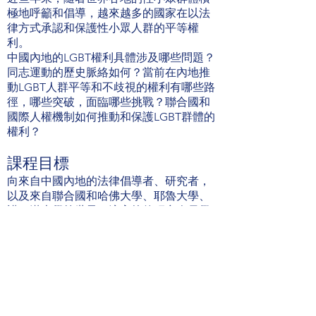
極地呼籲和倡導，越來越多的國家在以法
律方式承認和保護性小眾人群的平等權
利。
中國內地的LGBT權利具體涉及哪些問題？
同志運動的歷史脈絡如何？當前在內地推
動LGBT人群平等和不歧視的權利有哪些路
徑，哪些突破，面臨哪些挑戰？聯合國和
國際人權機制如何推動和保護LGBT群體的
權利？
課程目標
向來自中國內地的法律倡導者、研究者，
以及來自聯合國和哈佛大學、耶魯大學、
諾丁漢大學等世界一流高校的研究人員學
習
與同樣關注LGBT人群權利議題、憧憬平等
和法治的青年法律人共同交流，形成互相
支持的網絡
參與者回饋