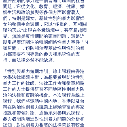
基於性別的暴力是一個普遍而頑固的社會
問題，它從文化、教育、經濟、健康、婚
姻生活和政治參與等多個方面影響著人
們，特別是婦女。基於性別的暴力影響婦
女的整個生命週期，它以“多重的、互相關
聯的形式”出現在各種環境中，甚至超越國
界。無論是疫情期間的家暴問題，還是近
期引起廣泛關注的韓國網絡性暴力事件「N
號房間」，預防和治理基於性與性別的暴
力都需要不同專業的參與和系統性的支
持，而法律必然不能缺席。
「性別與暴力短期培訓」線上課程由香港
大學法律學院主辦，為想要參與防治性別
暴力工作的律師、法律工作者和從事相關
工作的人士提供研習不同地區性別暴力防
治的法律和實踐的機會。本次課程為線上
課程，我們將邀請中國內地、香港以及台
灣在防治性別暴力議題上經驗豐富的專家
授課和帶領討論。通過系列參與式課程，
參與者能夠增進對性別暴力問題的分析和
認知，對性別暴力相關的法律問題有較全