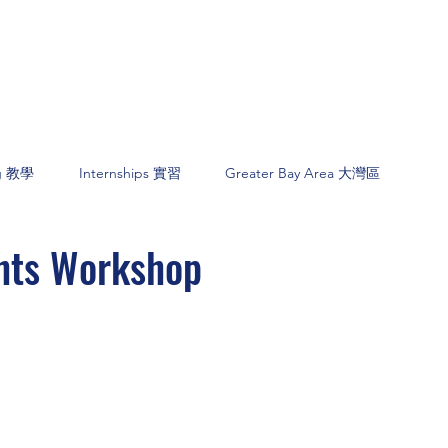
ng 教學
Internships 實習
Greater Bay Area 大灣區
ghts Workshop